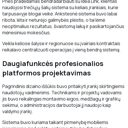
Prieš pradėdamas bendradarbiauti su Idea Link, klientas
naudojosi trečiųjų šalių sistema su keliais įrankiais, kurie
tarpusavyje blogai veikė. Ankstesnė sistema buvo labai
ribota, lėta ir neturėjo galimybės plėstis, o tai lėmė
neoptimalius rezultatus, švaistomą laiką ir pasikartojančius
mėnesinius mokesčius.
Veikla keliose šalyse ir regionuose su įvairiais kontraktais
reikalavo centralizuoti operacijas į vieną bendrą sistemą.
Daugiafunkcės profesionalios
platformos projektavimas
Pagrindinis dizaino iššūkis buvo pritaikyti įrankį skirtingiems
naudotojų vaidmenims. Technikams ir projektų vadovams
jis buvo reikalingas montavimo eigos, medžiagų ir grafikų
sekimui, o administracijos darbuotojai jį naudojo kaip
valdymo įrankį.
Sistema buvo kuriama taikant pirmenybę mobiliems