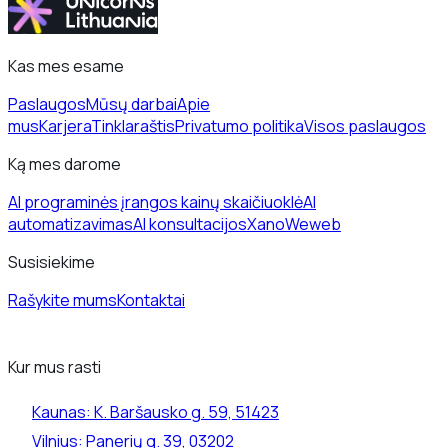
Kas mes esame
Paslaugos
Mūsų darbai
Apie
mus
Karjera
Tinklaraštis
Privatumo politika
Visos paslaugos
Ką mes darome
AI programinės įrangos kainų skaičiuoklė
AI
automatizavimas
AI konsultacijos
Xano
Weweb
Susisiekime
Rašykite mums
Kontaktai
Kur mus rasti
Kaunas:
K. Baršausko g. 59, 51423
Vilnius:
Panerių g. 39, 03202