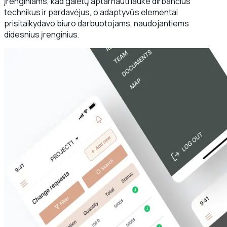
įrenginiams, kad galėtų aptarnauti lauke dirbančius
technikus ir pardavėjus, o adaptyvūs elementai
prisitaikydavo biuro darbuotojams, naudojantiems
didesnius įrenginius.