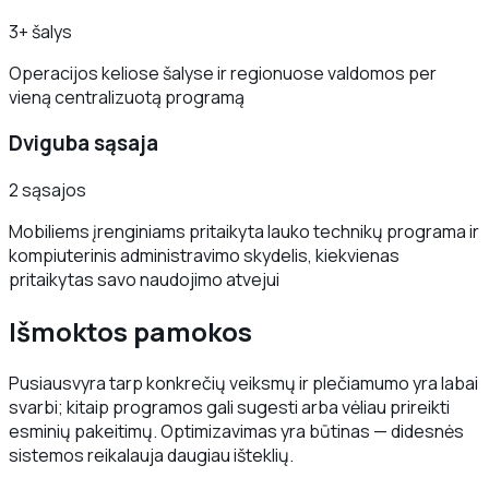
3+ šalys
Operacijos keliose šalyse ir regionuose valdomos per
vieną centralizuotą programą
Dviguba sąsaja
2 sąsajos
Mobiliems įrenginiams pritaikyta lauko technikų programa ir
kompiuterinis administravimo skydelis, kiekvienas
pritaikytas savo naudojimo atvejui
Išmoktos pamokos
Pusiausvyra tarp konkrečių veiksmų ir plečiamumo yra labai
svarbi; kitaip programos gali sugesti arba vėliau prireikti
esminių pakeitimų. Optimizavimas yra būtinas — didesnės
sistemos reikalauja daugiau išteklių.