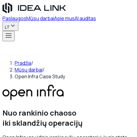
Paslaugos
Mūsų darbai
Apie mus
AI auditas
LT
Susisiekite
Pradžia
/
Mūsų darbai
/
Open Infra Case Study
Nuo rankinio chaoso
iki sklandžių operacijų