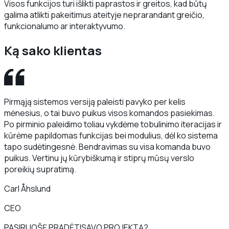
Visos funkcijos turi išlikti paprastos ir greitos, kad būtų
galima atlikti pakeitimus ateityje neprarandant greičio,
funkcionalumo ar interaktyvumo.
Ką sako klientas
Pirmąją sistemos versiją paleisti pavyko per kelis
mėnesius, o tai buvo puikus visos komandos pasiekimas.
Po pirminio paleidimo toliau vykdėme tobulinimo iteracijas ir
kūrėme papildomas funkcijas bei modulius, dėl ko sistema
tapo sudėtingesnė. Bendravimas su visa komanda buvo
puikus. Vertinu jų kūrybiškumą ir stiprų mūsų verslo
poreikių supratimą.
Carl Åhslund
CEO
PASIRUOŠĘ PRADĖTI
SAVO PROJEKTĄ?