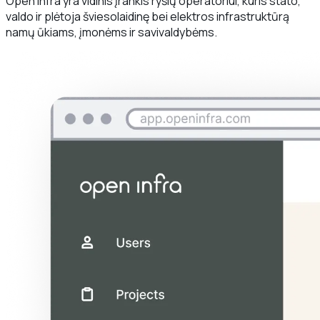
Open Infra yra vidinis įrankis ryšių operatoriui, kuris stato,
valdo ir plėtoja šviesolaidinę bei elektros infrastruktūrą
namų ūkiams, įmonėms ir savivaldybėms.