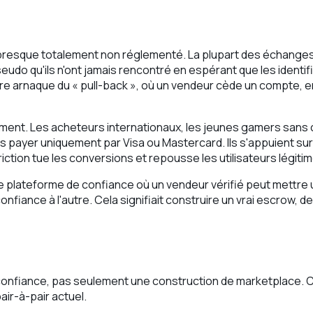
esque totalement non réglementé. La plupart des échanges s
eudo qu'ils n'ont jamais rencontré en espérant que les identif
e arnaque du « pull-back », où un vendeur cède un compte, encai
ent. Les acheteurs internationaux, les jeunes gamers sans ca
 payer uniquement par Visa ou Mastercard. Ils s'appuient sur B
ction tue les conversions et repousse les utilisateurs légit
le plateforme de confiance où un vendeur vérifié peut mettr
fiance à l'autre. Cela signifiait construire un vrai escrow, de 
confiance, pas seulement une construction de marketplace. Ch
air-à-pair actuel.