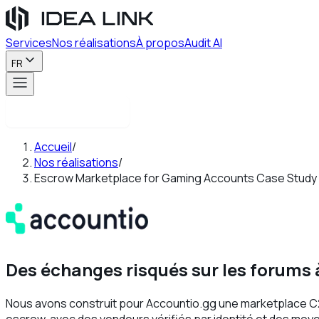
Services
Nos réalisations
À propos
Audit AI
FR
Contactez-nous
Accueil
/
Nos réalisations
/
Escrow Marketplace for Gaming Accounts Case Study
Des échanges risqués sur les forums
Nous avons construit pour Accountio.gg une marketplace 
escrow, avec des vendeurs vérifiés par identité et des moy