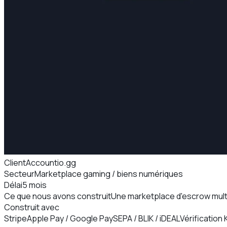
Client
Accountio.gg
Secteur
Marketplace gaming / biens numériques
Délai
5 mois
Ce que nous avons construit
Une marketplace d'escrow multi
Construit avec
Stripe
Apple Pay / Google Pay
SEPA / BLIK / iDEAL
Vérification