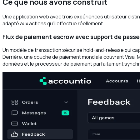
Ce que nous avons construit
Une application web avec trois expériences utilisateur dist
adapté aux actions qu'il effectue réellement.
Flux de paiement escrow avec support de passe
Un modèle de transaction sécurisé hold-and-release qui captu
Derrière, une couche de paiement mondiale couvrant Visa, Ma
données et le processeur de paiement parfaitement synchr