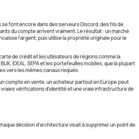
e font encore dans des serveurs Discord, des fils de
iants du compte arrivent vraiment. Le résultat : un marché
sse l'argent, puis utilise la propriété originale pour le
rte de crédit et les utilisateurs de régions comme la
LIK, iDEAL, SEPA et les portefeuilles mobiles, que la plupart
imes vers les mêmes canaux risqués.
e un compte en vente, un acheteur partout en Europe peut
vraies vérifications d'identité et une vraie infrastructure de
aque décision d'architecture visait à supprimer un point de