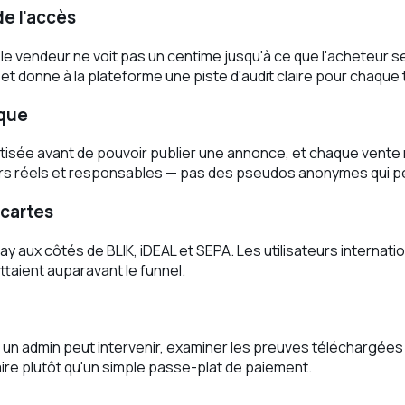
e l'accès
e vendeur ne voit pas un centime jusqu'à ce que l'acheteur s
t donne à la plateforme une piste d'audit claire pour chaque 
ique
isée avant de pouvoir publier une annonce, et chaque vente ré
urs réels et responsables — pas des pseudos anonymes qui p
 cartes
y aux côtés de BLIK, iDEAL et SEPA. Les utilisateurs internat
taient auparavant le funnel.
n admin peut intervenir, examiner les preuves téléchargées d
aire plutôt qu'un simple passe-plat de paiement.