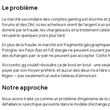
Le problème
Le marché secondaire des comptes gaming est énorme et pr
forums et des DM, où les acheteurs virent de l'argent à un ps
dominé par la fraude, les chargebacks et la tristement célèbr
récupérer quelques jours plus tard.
En plus de la fraude, le marché est fragmenté géographiquem
Pologne, les Pays-Bas et l'UE élargie ne peuvent souvent pas
des échanges pair-à-pair ne peuvent pas accepter. Cette fri
Accountio.gg voulait résoudre ça de bout en bout : une seu
payer par son moyen préféré, et aucun des deux n'a à faire con
litiges — pas seulement un autre tableau d'annonces.
Notre approche
Nous avons traité ça comme un problème d'ingénierie de la 
défaillance spécifique qui existe dans le modèle d'échange p