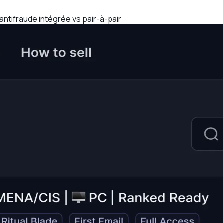
antifraude intégrée vs pair-à-pair