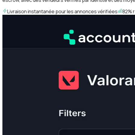
Livraison instantanée pour les annonces vérifiées
82% r