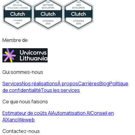
Membre de
Qui sommes-nous
Services
Nos réalisations
À propos
Carrières
Blog
Politique
de confidentialité
Tous les services
Ce que nous faisons
Estimateur de coûts AI
Automatisation AI
Conseil en
AI
Xano
Weweb
Contactez-nous