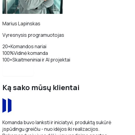
Marius Lapinskas
Vyresnysis programuotojas
20+
Komandos nariai
100%
Vidinė komanda
100+
Skaitmeniniai ir AI projektai
Apie mus
Ką sako mūsų klientai
Komanda buvo lanksti ir iniciatyvi, produktą sukūrė
įspūdingu greičiu - nuo idėjos iki realizacijos.