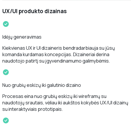
UX/UI produkto dizainas
Idėjų generavimas
Kiekvienas UX ir UI dizaineris bendradarbiauja su jūsų
komanda kurdamas koncepcijas. Dizaineriai derina
naudotojo patirtį su įgyvendinamumo galimybėmis.
Nuo grubių eskizų iki galutinio dizaino
Procesas eina nuo grubių eskizų iki wireframų su
naudotojų srautais, vėliau iki aukštos kokybės UX/UI dizainų
su interaktyviais prototipais.