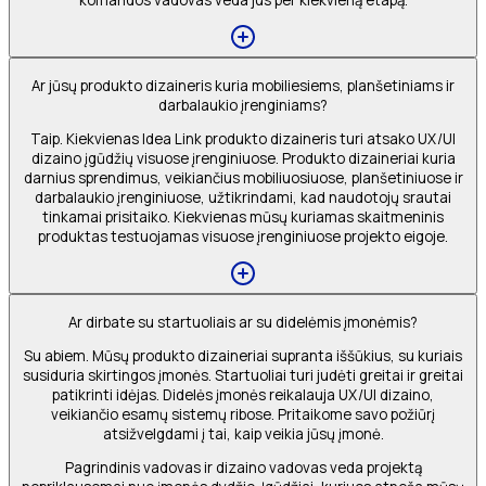
Ar jūsų produkto dizaineris kuria mobiliesiems, planšetiniams ir
darbalaukio įrenginiams?
Taip. Kiekvienas Idea Link produkto dizaineris turi atsako UX/UI
dizaino įgūdžių visuose įrenginiuose. Produkto dizaineriai kuria
darnius sprendimus, veikiančius mobiliuosiuose, planšetiniuose ir
darbalaukio įrenginiuose, užtikrindami, kad naudotojų srautai
tinkamai prisitaiko. Kiekvienas mūsų kuriamas skaitmeninis
produktas testuojamas visuose įrenginiuose projekto eigoje.
Ar dirbate su startuoliais ar su didelėmis įmonėmis?
Su abiem. Mūsų produkto dizaineriai supranta iššūkius, su kuriais
susiduria skirtingos įmonės. Startuoliai turi judėti greitai ir greitai
patikrinti idėjas. Didelės įmonės reikalauja UX/UI dizaino,
veikiančio esamų sistemų ribose. Pritaikome savo požiūrį
atsižvelgdami į tai, kaip veikia jūsų įmonė.
Pagrindinis vadovas ir dizaino vadovas veda projektą