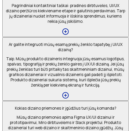
Pagrindiniai kontaktiniai taškai: pradinės dirbtuvėlės, UI/UX
dizaino peržiūros kiekviename etape ir galutinis perdavimas. Tarp
jų dizaineriai nuolat informuoja ir išskiria sprendimus, kuriems
reikia jūsų įsikišimo.
Ar galite integruoti mūsų esamą prekių ženklo tapatybę į UI/UX
dizainą?
Taip. Mūsų produkto dizaineris integruoja jūsų esamus logotipus,
spalvas, tipografiją ir prekių ženklo gaires į UX/UI dizainą. Jei jūsų
prekių ženklas turi būti pritaikytas skaitmeniniam dizainui, mūsų
grafikos dizaineriai ir vizualinis dizaineris gali padėti jį išplėtoti.
Produkto dizaineriai sukuria sistemą, kuri išplečia jūsų prekių
ženklą per kiekvieną ekraną ir funkciją.
Kokias dizaino priemones ir įgūdžius turi jūsų komanda?
Mūsų dizaino priemonės apima Figma UX/UI dizainui ir
prototipavimui, Miro dirbtuvėlėms ir Slack projektui. Produkto
dizaineriai turi web dizaino ir skaitmeninio dizaino įgūdžių. Jūsų