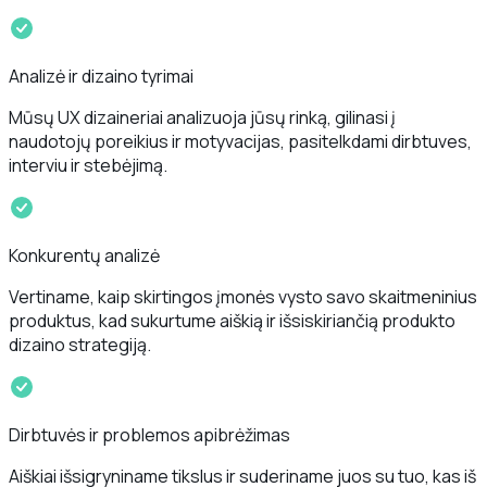
Analizė ir dizaino tyrimai
Mūsų UX dizaineriai analizuoja jūsų rinką, gilinasi į
naudotojų poreikius ir motyvacijas, pasitelkdami dirbtuves,
interviu ir stebėjimą.
Konkurentų analizė
Vertiname, kaip skirtingos įmonės vysto savo skaitmeninius
produktus, kad sukurtume aiškią ir išsiskiriančią produkto
dizaino strategiją.
Dirbtuvės ir problemos apibrėžimas
Aiškiai išsigryniname tikslus ir suderiname juos su tuo, kas iš