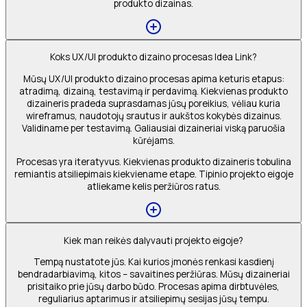
produkto dizainas.
Koks UX/UI produkto dizaino procesas Idea Link?
Mūsų UX/UI produkto dizaino procesas apima keturis etapus:
atradimą, dizainą, testavimą ir perdavimą. Kiekvienas produkto
dizaineris pradeda suprasdamas jūsų poreikius, vėliau kuria
wireframus, naudotojų srautus ir aukštos kokybės dizainus.
Validiname per testavimą. Galiausiai dizaineriai viską paruošia
kūrėjams.
Procesas yra iteratyvus. Kiekvienas produkto dizaineris tobulina
remiantis atsiliepimais kiekviename etape. Tipinio projekto eigoje
atliekame kelis peržiūros ratus.
Kiek man reikės dalyvauti projekto eigoje?
Tempą nustatote jūs. Kai kurios įmonės renkasi kasdienį
bendradarbiavimą, kitos – savaitines peržiūras. Mūsų dizaineriai
prisitaiko prie jūsų darbo būdo. Procesas apima dirbtuvėles,
reguliarius aptarimus ir atsiliepimų sesijas jūsų tempu.