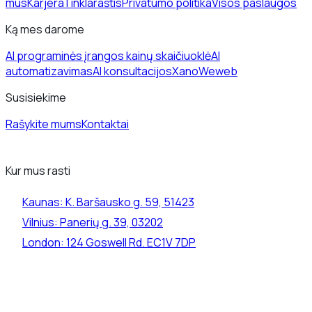
mus
Karjera
Tinklaraštis
Privatumo politika
Visos paslaugos
Ką mes darome
AI programinės įrangos kainų skaičiuoklė
AI
automatizavimas
AI konsultacijos
Xano
Weweb
Susisiekime
Rašykite mums
Kontaktai
Kur mus rasti
Kaunas:
K. Baršausko g. 59, 51423
Vilnius:
Panerių g. 39, 03202
London:
124 Goswell Rd. EC1V 7DP