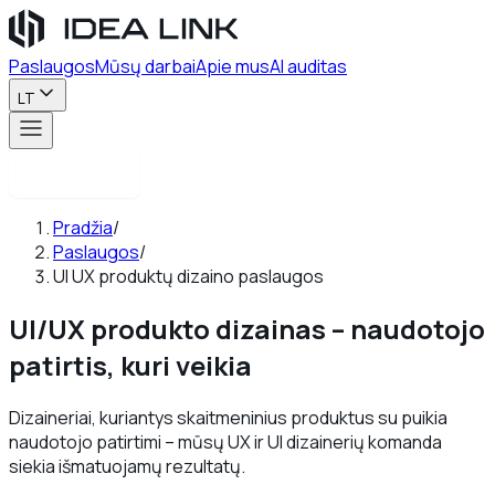
Paslaugos
Mūsų darbai
Apie mus
AI auditas
LT
Susisiekite
Pradžia
/
Paslaugos
/
UI UX produktų dizaino paslaugos
UI/UX produkto dizainas
– naudotojo
patirtis, kuri veikia
Dizaineriai, kuriantys skaitmeninius produktus su puikia
naudotojo patirtimi – mūsų UX ir UI dizainerių komanda
siekia išmatuojamų rezultatų.