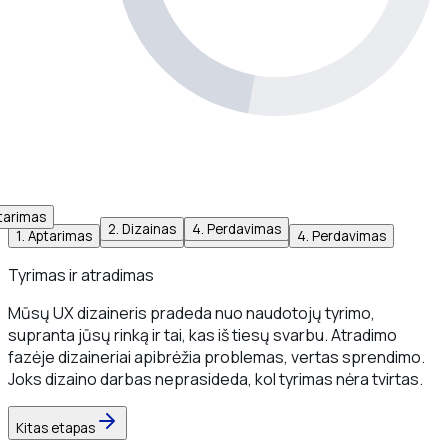
tarimas
2
.
Dizainas
3
4
.
.
Testavimas
Perdavimas
1
.
Aptarimas
2
.
Dizainas
3
.
Testavimas
4
.
Perdavimas
Tyrimas ir atradimas
Mūsų UX dizaineris pradeda nuo naudotojų tyrimo,
supranta jūsų rinką ir tai, kas iš tiesų svarbu. Atradimo
fazėje dizaineriai apibrėžia problemas, vertas sprendimo.
Joks dizaino darbas neprasideda, kol tyrimas nėra tvirtas.
Kitas etapas