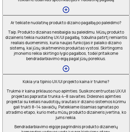
Ar teikiate nuolatinę produkto dizaino pagalbą po paleidimo?
Taip. Produkto dizainas nesibaigia su paleidimu. Mūsų produkto
dizaineris teikia nuolatinę UX/UI pagalbą, tobulina patirtį remiantis
realiais duomenimis, kuria naujas funkcijas ir palaiko dizaino
sistemą, kai jūsų skaitmeninis produktas vystosi. Skirtingoms
įmonėms reikia skirtingo lygio pagalbos, todėl pritaikome
bendradarbiavimo eigą pagal jūsų poreikius.
Kokia yra tipinio UX/UI projekto kaina ir trukmė?
Trukmė ir kaina priklauso nuo apimties. Susikoncentruotas UX/UI
projektas paprastai trunka 4–8 savaites. Didesnės apimties
projektai su keliais naudotojų srautais ir dizaino sistemos kūrimu
gali trukti 8–14 savaičių. Pateikiame išsamias sąmatas po
atradimo etapo, kurio metu mūsų produkto dizaineris įvertina, ko
jums reikia.
Bendradarbiavimo eigoje pagrindinis produkto dizainerių
komandos vadovas veda jus per kiekvieną etapą.