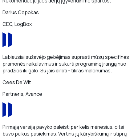
Rekomenduoju juos dėl jų įgyvendinimo spartos.
Darius Cepokas
CEO, LogBox
Labiausiai sužavėjo gebėjimas suprasti mūsų specifinės
pramonės reikalavimus ir sukurti programinę įrangą nuo
pradžios iki galo. Su jais dirbti - tikras malonumas.
Cees De Wit
Partneris, Avance
Pirmąją versiją pavyko paleisti per kelis mėnesius, o tai
buvo puikus pasiekimas. Vertinu jų kūrybiškumą ir stiprų