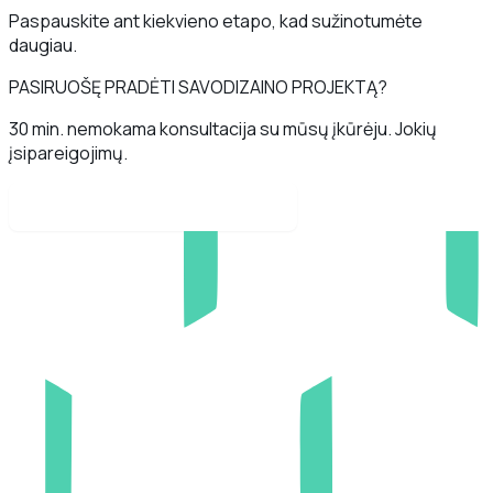
Paspauskite ant kiekvieno etapo, kad sužinotumėte
daugiau.
PASIRUOŠĘ PRADĖTI SAVO
DIZAINO PROJEKTĄ?
30 min. nemokama konsultacija su mūsų įkūrėju. Jokių
įsipareigojimų.
Rezervuoti skambutį dabar