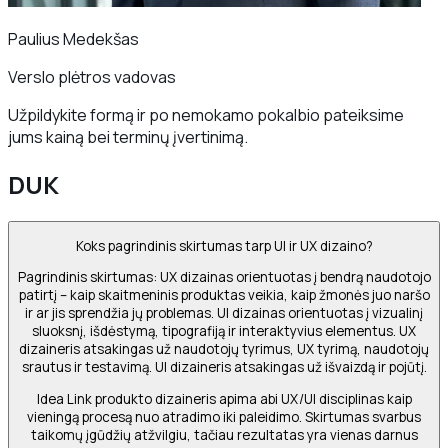
Paulius Medekšas
Verslo plėtros vadovas
Užpildykite formą ir po nemokamo pokalbio pateiksime
jums kainą bei terminų įvertinimą.
DUK
Koks pagrindinis skirtumas tarp UI ir UX dizaino?
Pagrindinis skirtumas: UX dizainas orientuotas į bendrą naudotojo
patirtį – kaip skaitmeninis produktas veikia, kaip žmonės juo naršo
ir ar jis sprendžia jų problemas. UI dizainas orientuotas į vizualinį
sluoksnį, išdėstymą, tipografiją ir interaktyvius elementus. UX
dizaineris atsakingas už naudotojų tyrimus, UX tyrimą, naudotojų
srautus ir testavimą. UI dizaineris atsakingas už išvaizdą ir pojūtį.
Idea Link produkto dizaineris apima abi UX/UI disciplinas kaip
vieningą procesą nuo atradimo iki paleidimo. Skirtumas svarbus
taikomų įgūdžių atžvilgiu, tačiau rezultatas yra vienas darnus