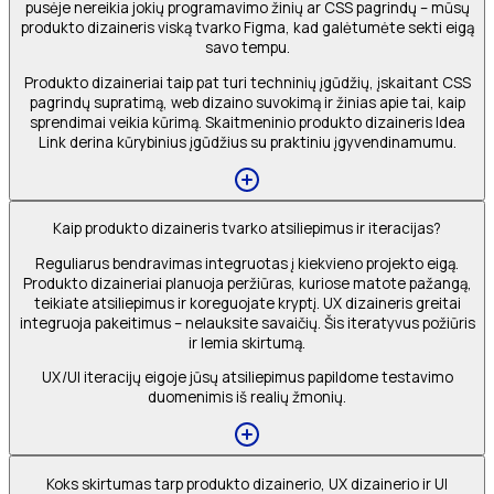
pusėje nereikia jokių programavimo žinių ar CSS pagrindų – mūsų
produkto dizaineris viską tvarko Figma, kad galėtumėte sekti eigą
savo tempu.
Produkto dizaineriai taip pat turi techninių įgūdžių, įskaitant CSS
pagrindų supratimą, web dizaino suvokimą ir žinias apie tai, kaip
sprendimai veikia kūrimą. Skaitmeninio produkto dizaineris Idea
Link derina kūrybinius įgūdžius su praktiniu įgyvendinamumu.
Kaip produkto dizaineris tvarko atsiliepimus ir iteracijas?
Reguliarus bendravimas integruotas į kiekvieno projekto eigą.
Produkto dizaineriai planuoja peržiūras, kuriose matote pažangą,
teikiate atsiliepimus ir koreguojate kryptį. UX dizaineris greitai
integruoja pakeitimus – nelauksite savaičių. Šis iteratyvus požiūris
ir lemia skirtumą.
UX/UI iteracijų eigoje jūsų atsiliepimus papildome testavimo
duomenimis iš realių žmonių.
Koks skirtumas tarp produkto dizainerio, UX dizainerio ir UI