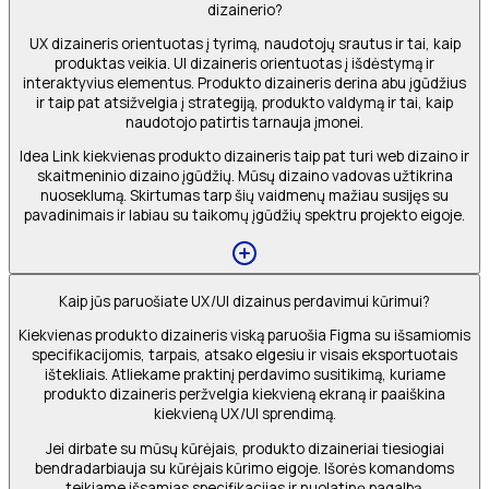
dizainerio?
UX dizaineris orientuotas į tyrimą, naudotojų srautus ir tai, kaip
produktas veikia. UI dizaineris orientuotas į išdėstymą ir
interaktyvius elementus. Produkto dizaineris derina abu įgūdžius
ir taip pat atsižvelgia į strategiją, produkto valdymą ir tai, kaip
naudotojo patirtis tarnauja įmonei.
Idea Link kiekvienas produkto dizaineris taip pat turi web dizaino ir
skaitmeninio dizaino įgūdžių. Mūsų dizaino vadovas užtikrina
nuoseklumą. Skirtumas tarp šių vaidmenų mažiau susijęs su
pavadinimais ir labiau su taikomų įgūdžių spektru projekto eigoje.
Kaip jūs paruošiate UX/UI dizainus perdavimui kūrimui?
Kiekvienas produkto dizaineris viską paruošia Figma su išsamiomis
specifikacijomis, tarpais, atsako elgesiu ir visais eksportuotais
ištekliais. Atliekame praktinį perdavimo susitikimą, kuriame
produkto dizaineris peržvelgia kiekvieną ekraną ir paaiškina
kiekvieną UX/UI sprendimą.
Jei dirbate su mūsų kūrėjais, produkto dizaineriai tiesiogiai
bendradarbiauja su kūrėjais kūrimo eigoje. Išorės komandoms
teikiame išsamias specifikacijas ir nuolatinę pagalbą.