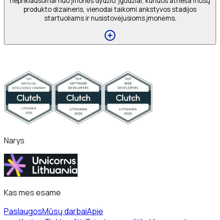
nepriklausomai nuo įmonės dydžio. Įgūdžiai, kuriuos atneša mūsų
produkto dizaineris, vienodai taikomi ankstyvos stadijos
startuoliams ir nusistovėjusioms įmonėms.
Narys
Kas mes esame
Paslaugos
Mūsų darbai
Apie