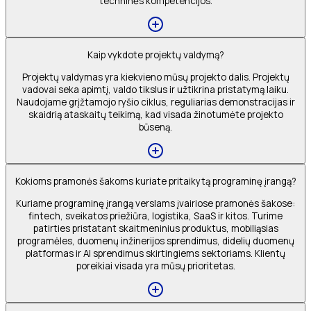
techninės kompetencijos.
Kaip vykdote projektų valdymą?
Projektų valdymas yra kiekvieno mūsų projekto dalis. Projektų
vadovai seka apimtį, valdo tikslus ir užtikrina pristatymą laiku.
Naudojame grįžtamojo ryšio ciklus, reguliarias demonstracijas ir
skaidrią ataskaitų teikimą, kad visada žinotumėte projekto
būseną.
Kokioms pramonės šakoms kuriate pritaikytą programinę įrangą?
Kuriame programinę įrangą verslams įvairiose pramonės šakose:
fintech, sveikatos priežiūra, logistika, SaaS ir kitos. Turime
patirties pristatant skaitmeninius produktus, mobiliąsias
programėles, duomenų inžinerijos sprendimus, didelių duomenų
platformas ir AI sprendimus skirtingiems sektoriams. Klientų
poreikiai visada yra mūsų prioritetas.