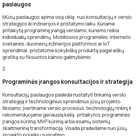
paslaugos
Mūsų paslaugos apima visą ciklą: nuo konsultacijų ir verslo
strategijos iki inžinerijos ir pristatymo laiku. Kuriame
pritaikytą programinę įrangą verslams, kuriems reikia
individualių sprendimų. Mobiliosios programėlės, interneto
svetainės, duomenų inžinerijos platformos ar IoT
sprendimai: pristatome kokybišką produktą pagal aiškų
grafiką su fiksuotos kainos galimybėmis.
2
Programinės įrangos konsultacijos ir strategija
Konsultacijų paslaugos padeda nustatyti tinkamą verslo
strategiją ir technologinius sprendimus jūsų projekto
tikslams. Įvertiname verslo procesus, technologijų rinkinį ir
rekomenduojame geriausią kelią: pritaikytos programinės
įrangos kūrimą, MVP kūrimą arba esamų sistemų
skaitmeninę transformaciją. Visada pradedame nuo jūsų
projekto poreikių supratimo.