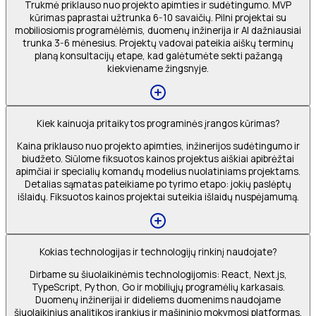
Trukmė priklauso nuo projekto apimties ir sudėtingumo. MVP
kūrimas paprastai užtrunka 6-10 savaičių. Pilni projektai su
mobiliosiomis programėlėmis, duomenų inžinerija ir AI dažniausiai
trunka 3-6 mėnesius. Projektų vadovai pateikia aiškų terminų
planą konsultacijų etape, kad galėtumėte sekti pažangą
kiekviename žingsnyje.
Kiek kainuoja pritaikytos programinės įrangos kūrimas?
Kaina priklauso nuo projekto apimties, inžinerijos sudėtingumo ir
biudžeto. Siūlome fiksuotos kainos projektus aiškiai apibrėžtai
apimčiai ir specialių komandų modelius nuolatiniams projektams.
Detalias sąmatas pateikiame po tyrimo etapo: jokių paslėptų
išlaidų. Fiksuotos kainos projektai suteikia išlaidų nuspėjamumą.
Kokias technologijas ir technologijų rinkinį naudojate?
Dirbame su šiuolaikinėmis technologijomis: React, Next.js,
TypeScript, Python, Go ir mobiliųjų programėlių karkasais.
Duomenų inžinerijai ir dideliems duomenims naudojame
šiuolaikinius analitikos įrankius ir mašininio mokymosi platformas.