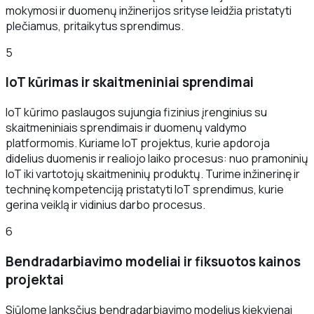
mokymosi ir duomenų inžinerijos srityse leidžia pristatyti
plečiamus, pritaikytus sprendimus.
5
IoT kūrimas ir skaitmeniniai sprendimai
IoT kūrimo paslaugos sujungia fizinius įrenginius su
skaitmeniniais sprendimais ir duomenų valdymo
platformomis. Kuriame IoT projektus, kurie apdoroja
didelius duomenis ir realiojo laiko procesus: nuo pramoninių
IoT iki vartotojų skaitmeninių produktų. Turime inžinerinę ir
techninę kompetenciją pristatyti IoT sprendimus, kurie
gerina veiklą ir vidinius darbo procesus.
6
Bendradarbiavimo modeliai ir fiksuotos kainos
projektai
Siūlome lanksčius bendradarbiavimo modelius kiekvienai