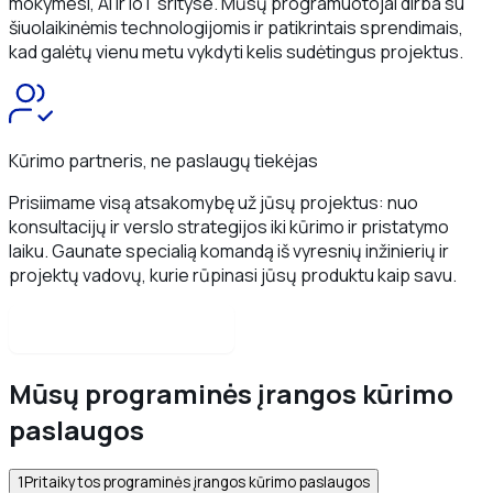
mokymesi, AI ir IoT srityse. Mūsų programuotojai dirba su
šiuolaikinėmis technologijomis ir patikrintais sprendimais,
kad galėtų vienu metu vykdyti kelis sudėtingus projektus.
Kūrimo partneris, ne paslaugų tiekėjas
Prisiimame visą atsakomybę už jūsų projektus: nuo
konsultacijų ir verslo strategijos iki kūrimo ir pristatymo
laiku. Gaunate specialią komandą iš vyresnių inžinierių ir
projektų vadovų, kurie rūpinasi jūsų produktu kaip savu.
Susisiekite su mumis
Mūsų programinės įrangos kūrimo
paslaugos
1
Pritaikytos programinės įrangos kūrimo paslaugos