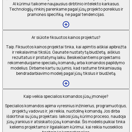
AI kūrimui taikome naujausius dirbtinio intelekto karkasus.
Technologijų rinkinį parenkame pagal jūsų projekto poreikius ir
pramonės specifiką, ne pagal tendencijas.
Ar siūlote fiksuotos kainos projektus?
Taip. Fiksuotos kainos projektai tinka, kai apimtis aiškiai apibrėžta
ir reikalavimai tikslūs. Gaunate nustatytą biudžetą, aiškius
rezultatus ir pristatymą laiku. Besikeičiantiems projektams
rekomenduojame specialių komandų arba komandos papildymo
modelius. Dirbame kartu su jumis, kad rastume tinkamiausią
bendradarbiavimo modelį pagal jūsų tikslus ir biudžetą.
Kaip veikia specialios komandos jūsų įmonėje?
Specialios komandos apima vyresnius inžinierius, programuotojus,
projektų vadovus ir, jei reikia, nuotolinę komandą. Jos dirba
išskirtinai su jūsų projektais: laikosi jūsų kūrimo proceso, naudoja
jūsų įrankius ir atsiskaito jūsų komandai. Šis modelis puikiai tinka
keliems projektams ir ilgalaikiam kūrimui, kai reikia nuoseklios