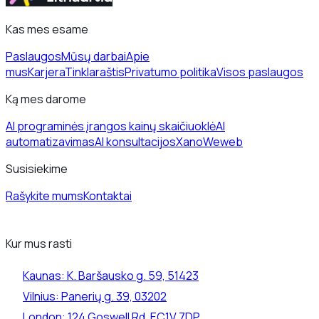
Kas mes esame
Paslaugos
Mūsų darbai
Apie
mus
Karjera
Tinklaraštis
Privatumo politika
Visos paslaugos
Ką mes darome
AI programinės įrangos kainų skaičiuoklė
AI
automatizavimas
AI konsultacijos
Xano
Weweb
Susisiekime
Rašykite mums
Kontaktai
Kur mus rasti
Kaunas:
K. Baršausko g. 59, 51423
Vilnius:
Panerių g. 39, 03202
London:
124 Goswell Rd. EC1V 7DP