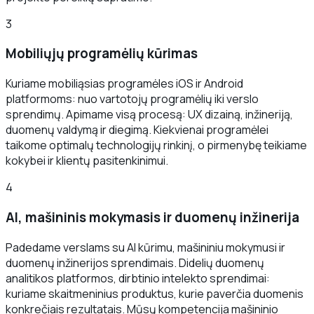
3
Mobiliųjų programėlių kūrimas
Kuriame mobiliąsias programėles iOS ir Android
platformoms: nuo vartotojų programėlių iki verslo
sprendimų. Apimame visą procesą: UX dizainą, inžineriją,
duomenų valdymą ir diegimą. Kiekvienai programėlei
taikome optimalų technologijų rinkinį, o pirmenybę teikiame
kokybei ir klientų pasitenkinimui.
4
AI, mašininis mokymasis ir duomenų inžinerija
Padedame verslams su AI kūrimu, mašininiu mokymusi ir
duomenų inžinerijos sprendimais. Didelių duomenų
analitikos platformos, dirbtinio intelekto sprendimai:
kuriame skaitmeninius produktus, kurie paverčia duomenis
konkrečiais rezultatais. Mūsų kompetencija mašininio