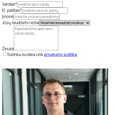
Vardas*
El. paštas*
Įmonė
Jūsų biudžeto rėžiai
Žinutė
Sutinku su Idea Link
privatumo politika
Rezervuoti nemokamą strateginį pokalbį