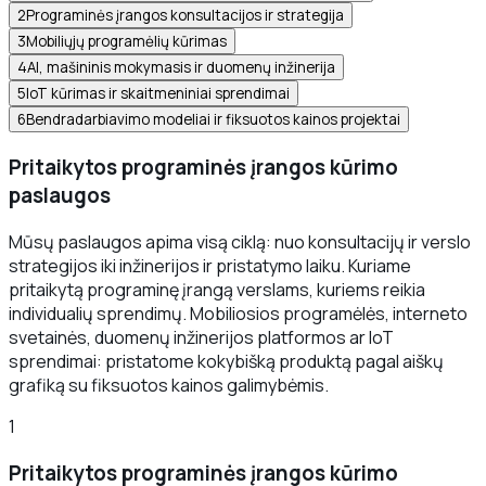
2
Programinės įrangos konsultacijos ir strategija
3
Mobiliųjų programėlių kūrimas
4
AI, mašininis mokymasis ir duomenų inžinerija
5
IoT kūrimas ir skaitmeniniai sprendimai
6
Bendradarbiavimo modeliai ir fiksuotos kainos projektai
Pritaikytos programinės įrangos kūrimo
paslaugos
Mūsų paslaugos apima visą ciklą: nuo konsultacijų ir verslo
strategijos iki inžinerijos ir pristatymo laiku. Kuriame
pritaikytą programinę įrangą verslams, kuriems reikia
individualių sprendimų. Mobiliosios programėlės, interneto
svetainės, duomenų inžinerijos platformos ar IoT
sprendimai: pristatome kokybišką produktą pagal aiškų
grafiką su fiksuotos kainos galimybėmis.
1
Pritaikytos programinės įrangos kūrimo