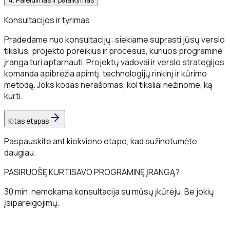
4
.
Paleidimas ir palaikymas
Konsultacijos ir tyrimas
Pradedame nuo konsultacijų: siekiame suprasti jūsų verslo
tikslus, projekto poreikius ir procesus, kuriuos programinė
įranga turi aptarnauti. Projektų vadovai ir verslo strategijos
komanda apibrėžia apimtį, technologijų rinkinį ir kūrimo
metodą. Joks kodas nerašomas, kol tiksliai nežinome, ką
kurti.
Kitas etapas
Paspauskite ant kiekvieno etapo, kad sužinotumėte
daugiau.
PASIRUOŠĘ KURTI
SAVO PROGRAMINĘ ĮRANGĄ?
30 min. nemokama konsultacija su mūsų įkūrėju. Be jokių
įsipareigojimų.
Rezervuokite nemokamą konsultaciją