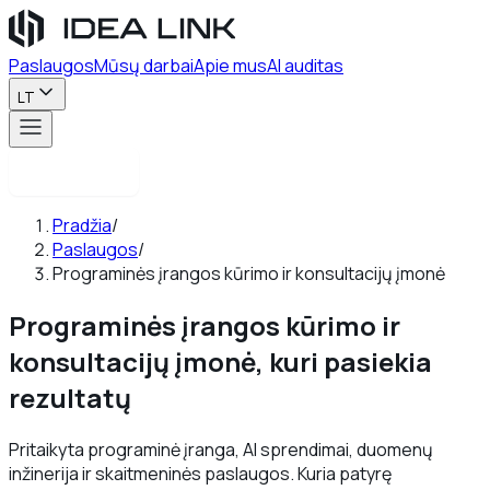
Paslaugos
Mūsų darbai
Apie mus
AI auditas
LT
Susisiekite
Pradžia
/
Paslaugos
/
Programinės įrangos kūrimo ir konsultacijų įmonė
Programinės įrangos kūrimo ir
konsultacijų įmonė,
kuri pasiekia
rezultatų
Pritaikyta programinė įranga, AI sprendimai, duomenų
inžinerija ir skaitmeninės paslaugos. Kuria patyrę