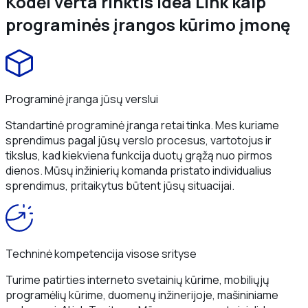
Kodėl verta rinktis Idea Link kaip
programinės įrangos kūrimo įmonę
Programinė įranga jūsų verslui
Standartinė programinė įranga retai tinka. Mes kuriame
sprendimus pagal jūsų verslo procesus, vartotojus ir
tikslus, kad kiekviena funkcija duotų grąžą nuo pirmos
dienos. Mūsų inžinierių komanda pristato individualius
sprendimus, pritaikytus būtent jūsų situacijai.
Techninė kompetencija visose srityse
Turime patirties interneto svetainių kūrime, mobiliųjų
programėlių kūrime, duomenų inžinerijoje, mašininiame