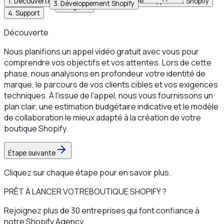
1
.
Découverte
2
.
Analyse & Design
3
.
Développement Shopify
3
.
Développement Shopify
Design
4
.
Support
Découverte
Nous planifions un appel vidéo gratuit avec vous pour
comprendre vos objectifs et vos attentes. Lors de cette
phase, nous analysons en profondeur votre identité de
marque, le parcours de vos clients cibles et vos exigences
techniques. À l'issue de l'appel, nous vous fournissons un
plan clair, une estimation budgétaire indicative et le modèle
de collaboration le mieux adapté à la création de votre
boutique Shopify.
Étape suivante
Cliquez sur chaque étape pour en savoir plus.
PRÊT À LANCER VOTRE
BOUTIQUE SHOPIFY ?
Rejoignez plus de 30 entreprises qui font confiance à
notre Shopify Agency.