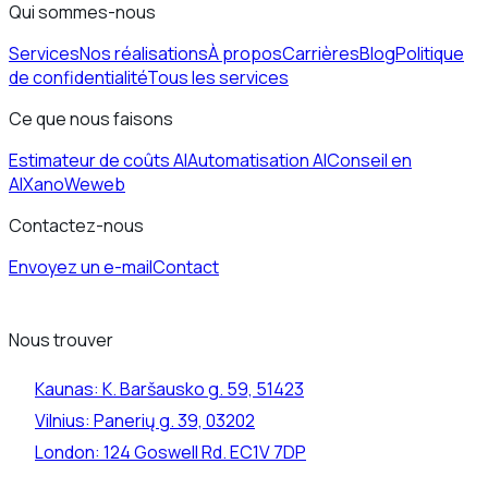
Qui sommes-nous
Services
Nos réalisations
À propos
Carrières
Blog
Politique
de confidentialité
Tous les services
Ce que nous faisons
Estimateur de coûts AI
Automatisation AI
Conseil en
AI
Xano
Weweb
Contactez-nous
Envoyez un e-mail
Contact
Nous trouver
Kaunas:
K. Baršausko g. 59, 51423
Vilnius:
Panerių g. 39, 03202
London:
124 Goswell Rd. EC1V 7DP