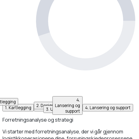
4
.
tlegging
2
.
Design
Lansering og
1
.
Kartlegging
2
.
Design
3
.
Utvikling
4
.
Lansering og support
3
.
Utvikling
support
Forretningsanalyse og strategi
Vi starter med forretningsanalyse, der vi går gjennom
logistikkoperasjonene dine, forsyningskjedeprosessene