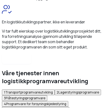
En logistikkutviklingspartner, ikke en leverandør
Vi tar fullt eierskap over logistikkutviklingsprosjektet ditt,
fra forretningsanalyse gjennom utvikling til løpende
support. Et dedikert team som behandler
logistikkprogramvaren din som sitt eget produkt.
Ta kontakt
Våre tjenester innen
logistikkprogramvareutvikling
1
Transportprogramvareutvikling
2
Lagerstyringsprogramvare
3
Flåtestyringsprogramvare
4
Programvare for forsyningskjedestyring