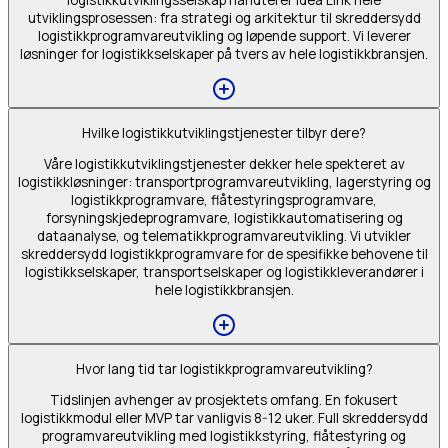
logistikkutviklingsselskap håndterer Idea Link hele
utviklingsprosessen: fra strategi og arkitektur til skreddersydd
logistikkprogramvareutvikling og løpende support. Vi leverer
løsninger for logistikkselskaper på tvers av hele logistikkbransjen.
Hvilke logistikkutviklingstjenester tilbyr dere?
Våre logistikkutviklingstjenester dekker hele spekteret av
logistikkløsninger: transportprogramvareutvikling, lagerstyring og
logistikkprogramvare, flåtestyringsprogramvare,
forsyningskjedeprogramvare, logistikkautomatisering og
dataanalyse, og telematikkprogramvareutvikling. Vi utvikler
skreddersydd logistikkprogramvare for de spesifikke behovene til
logistikkselskaper, transportselskaper og logistikkleverandører i
hele logistikkbransjen.
Hvor lang tid tar logistikkprogramvareutvikling?
Tidslinjen avhenger av prosjektets omfang. En fokusert
logistikkmodul eller MVP tar vanligvis 8-12 uker. Full skreddersydd
programvareutvikling med logistikkstyring, flåtestyring og