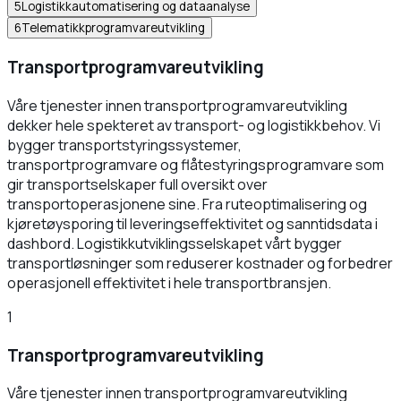
5
Logistikkautomatisering og dataanalyse
6
Telematikkprogramvareutvikling
Transportprogramvareutvikling
Våre tjenester innen transportprogramvareutvikling
dekker hele spekteret av transport- og logistikkbehov. Vi
bygger transportstyringssystemer,
transportprogramvare og flåtestyringsprogramvare som
gir transportselskaper full oversikt over
transportoperasjonene sine. Fra ruteoptimalisering og
kjøretøysporing til leveringseffektivitet og sanntidsdata i
dashbord. Logistikkutviklingsselskapet vårt bygger
transportløsninger som reduserer kostnader og forbedrer
operasjonell effektivitet i hele transportbransjen.
1
Transportprogramvareutvikling
Våre tjenester innen transportprogramvareutvikling