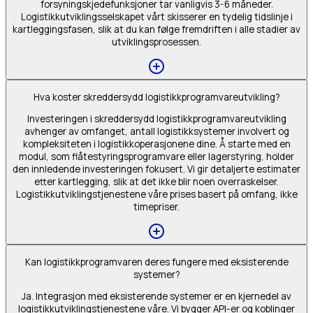
forsyningskjedefunksjoner tar vanligvis 3-6 måneder.
Logistikkutviklingsselskapet vårt skisserer en tydelig tidslinje i
kartleggingsfasen, slik at du kan følge fremdriften i alle stadier av
utviklingsprosessen.
Hva koster skreddersydd logistikkprogramvareutvikling?
Investeringen i skreddersydd logistikkprogramvareutvikling
avhenger av omfanget, antall logistikksystemer involvert og
kompleksiteten i logistikkoperasjonene dine. Å starte med en
modul, som flåtestyringsprogramvare eller lagerstyring, holder
den innledende investeringen fokusert. Vi gir detaljerte estimater
etter kartlegging, slik at det ikke blir noen overraskelser.
Logistikkutviklingstjenestene våre prises basert på omfang, ikke
timepriser.
Kan logistikkprogramvaren deres fungere med eksisterende
systemer?
Ja. Integrasjon med eksisterende systemer er en kjernedel av
logistikkutviklingstjenestene våre. Vi bygger API-er og koblinger