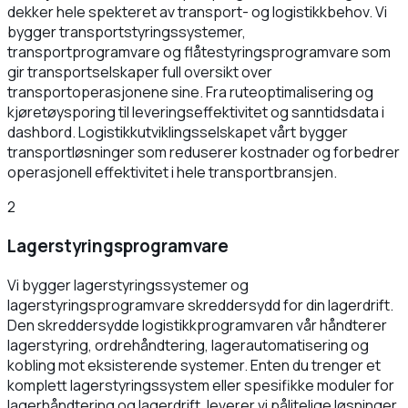
dekker hele spekteret av transport- og logistikkbehov. Vi
bygger transportstyringssystemer,
transportprogramvare og flåtestyringsprogramvare som
gir transportselskaper full oversikt over
transportoperasjonene sine. Fra ruteoptimalisering og
kjøretøysporing til leveringseffektivitet og sanntidsdata i
dashbord. Logistikkutviklingsselskapet vårt bygger
transportløsninger som reduserer kostnader og forbedrer
operasjonell effektivitet i hele transportbransjen.
2
Lagerstyringsprogramvare
Vi bygger lagerstyringssystemer og
lagerstyringsprogramvare skreddersydd for din lagerdrift.
Den skreddersydde logistikkprogramvaren vår håndterer
lagerstyring, ordrehåndtering, lagerautomatisering og
kobling mot eksisterende systemer. Enten du trenger et
komplett lagerstyringssystem eller spesifikke moduler for
lagerhåndtering og lagerdrift, leverer vi pålitelige løsninger