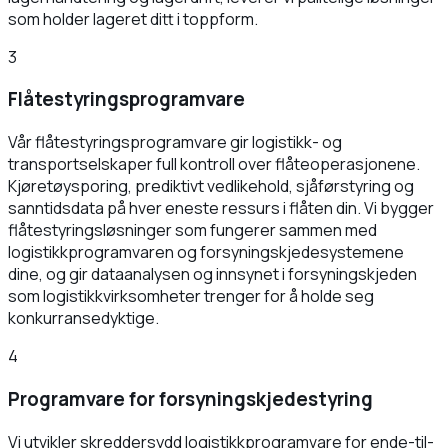
som holder lageret ditt i toppform.
3
Flåtestyringsprogramvare
Vår flåtestyringsprogramvare gir logistikk- og
transportselskaper full kontroll over flåteoperasjonene.
Kjøretøysporing, prediktivt vedlikehold, sjåførstyring og
sanntidsdata på hver eneste ressurs i flåten din. Vi bygger
flåtestyringsløsninger som fungerer sammen med
logistikkprogramvaren og forsyningskjedesystemene
dine, og gir dataanalysen og innsynet i forsyningskjeden
som logistikkvirksomheter trenger for å holde seg
konkurransedyktige.
4
Programvare for forsyningskjedestyring
Vi utvikler skreddersydd logistikkprogramvare for ende-til-