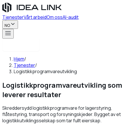
Tjenester
Vårt arbeid
Om oss
AI-audit
NO
Kontakt oss
Hjem
/
Tjenester
/
Logistikkprogramvareutvikling
Logistikkprogramvareutvikling
som
leverer resultater
Skreddersydd logistikkprogramvare for lagerstyring,
flåtestyring, transport og forsyningskjeder. Bygget av et
logistikkutviklingsselskap som tar fullt eierskap.