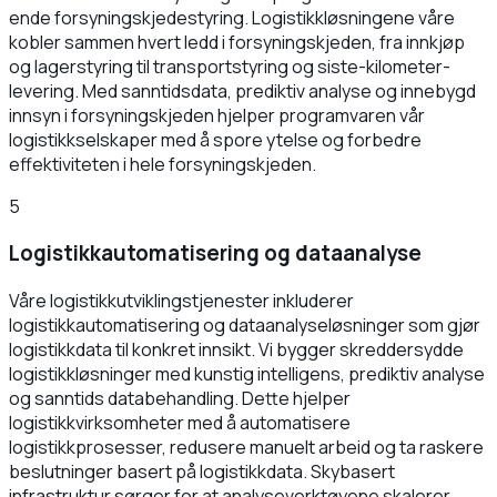
ende forsyningskjedestyring. Logistikkløsningene våre
kobler sammen hvert ledd i forsyningskjeden, fra innkjøp
og lagerstyring til transportstyring og siste-kilometer-
levering. Med sanntidsdata, prediktiv analyse og innebygd
innsyn i forsyningskjeden hjelper programvaren vår
logistikkselskaper med å spore ytelse og forbedre
effektiviteten i hele forsyningskjeden.
5
Logistikkautomatisering og dataanalyse
Våre logistikkutviklingstjenester inkluderer
logistikkautomatisering og dataanalyseløsninger som gjør
logistikkdata til konkret innsikt. Vi bygger skreddersydde
logistikkløsninger med kunstig intelligens, prediktiv analyse
og sanntids databehandling. Dette hjelper
logistikkvirksomheter med å automatisere
logistikkprosesser, redusere manuelt arbeid og ta raskere
beslutninger basert på logistikkdata. Skybasert
infrastruktur sørger for at analyseverktøyene skalerer