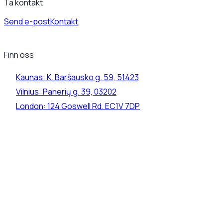
Ta kontakt
Send e-post
Kontakt
Finn oss
Kaunas:
K. Baršausko g. 59, 51423
Vilnius:
Panerių g. 39, 03202
London:
124 Goswell Rd. EC1V 7DP