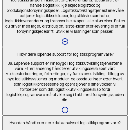
logistikkbransjen, inkludert 3PL-leverandører, speditører, e-
handelslogistikk, kjølekjedelogistikk og
produksjonsforsyningskjeder. Logistikkutviklingstjenestene våre
betjener logistikkselskaper, logistikkvirksomheter,
logistikkleverandører og transportselskaper i alle størrelser. Enten
du driver med lager, distribusjon, siste-kilometer-levering eller full
forsyningskjededrift, utvikler vi løsninger som passer.
Tilbyr dere løpende support for logistikkprogramvare?
Ja. Løpende support er innebygd i logistikkutviklingstjenestene
våre. Etter lansering håndterer utviklingsselskapet vårt
ytelsesforbedringer, feilrettinger, ny funksjonsutvikling, tillegg av
nye logistikksystemer og moduler, og oppdateringer etter hvert
som logistikkprosessene og operasjonene dine vokser. Vi
fortsetter som ditt logistikkutviklingsselskap fordi
logistikkprogramvare må utvikle seg i takt med forsyningskjeden
din.
Hvordan håndterer dere dataanalyse i logistikkprogramvare?