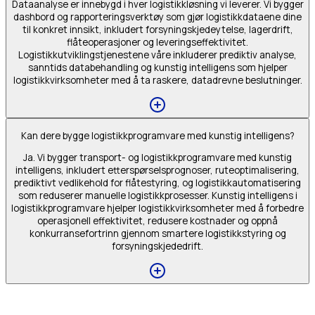
Dataanalyse er innebygd i hver logistikkløsning vi leverer. Vi bygger
dashbord og rapporteringsverktøy som gjør logistikkdataene dine
til konkret innsikt, inkludert forsyningskjedeytelse, lagerdrift,
flåteoperasjoner og leveringseffektivitet.
Logistikkutviklingstjenestene våre inkluderer prediktiv analyse,
sanntids databehandling og kunstig intelligens som hjelper
logistikkvirksomheter med å ta raskere, datadrevne beslutninger.
Kan dere bygge logistikkprogramvare med kunstig intelligens?
Ja. Vi bygger transport- og logistikkprogramvare med kunstig
intelligens, inkludert etterspørselsprognoser, ruteoptimalisering,
prediktivt vedlikehold for flåtestyring, og logistikkautomatisering
som reduserer manuelle logistikkprosesser. Kunstig intelligens i
logistikkprogramvare hjelper logistikkvirksomheter med å forbedre
operasjonell effektivitet, redusere kostnader og oppnå
konkurransefortrinn gjennom smartere logistikkstyring og
forsyningskjededrift.