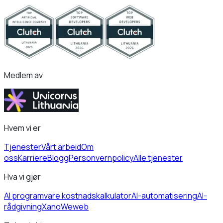
Medlem av
Hvem vi er
Tjenester
Vårt arbeid
Om
oss
Karriere
Blogg
Personvernpolicy
Alle tjenester
Hva vi gjør
AI programvare kostnadskalkulator
AI-automatisering
AI-
rådgivning
Xano
Weweb