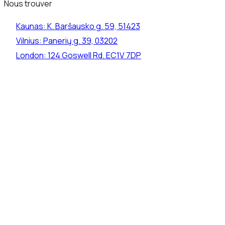
Nous trouver
Kaunas:
K. Baršausko g. 59, 51423
Vilnius:
Panerių g. 39, 03202
London:
124 Goswell Rd. EC1V 7DP