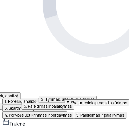
kių analizė
2
.
Tyrimas, analizė ir dizainas
1
.
Poreikių analizė
2
.
Tyrimas, analizė ir dizainas
3
.
Skaitmeninio produkto kūrimas
5
.
Paleidimas ir palaikymas
3
.
Skaitmeninio produkto kūrimas
4
.
Kokybės užtikrinimas ir perdavimas
5
.
Paleidimas ir palaikymas
Trukmė