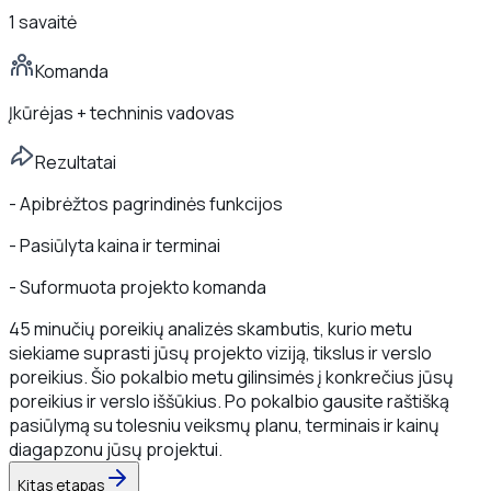
1 savaitė
Komanda
Įkūrėjas + techninis vadovas
Rezultatai
-
Apibrėžtos pagrindinės funkcijos
-
Pasiūlyta kaina ir terminai
-
Suformuota projekto komanda
45 minučių poreikių analizės skambutis, kurio metu
siekiame suprasti jūsų projekto viziją, tikslus ir verslo
poreikius. Šio pokalbio metu gilinsimės į konkrečius jūsų
poreikius ir verslo iššūkius. Po pokalbio gausite raštišką
pasiūlymą su tolesniu veiksmų planu, terminais ir kainų
diagapzonu jūsų projektui.
Kitas etapas