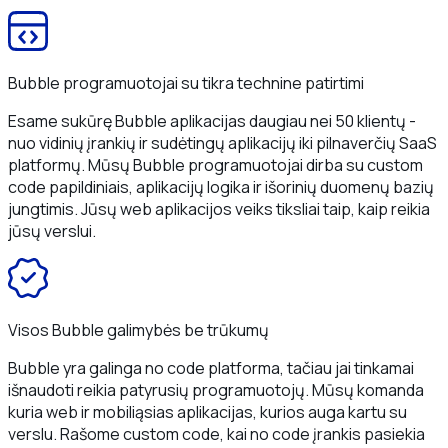
Bubble programuotojai su tikra technine patirtimi
Esame sukūrę Bubble aplikacijas daugiau nei 50 klientų -
nuo vidinių įrankių ir sudėtingų aplikacijų iki pilnaverčių SaaS
platformų. Mūsų Bubble programuotojai dirba su custom
code papildiniais, aplikacijų logika ir išorinių duomenų bazių
jungtimis. Jūsų web aplikacijos veiks tiksliai taip, kaip reikia
jūsų verslui.
Visos Bubble galimybės be trūkumų
Bubble yra galinga no code platforma, tačiau jai tinkamai
išnaudoti reikia patyrusių programuotojų. Mūsų komanda
kuria web ir mobiliąsias aplikacijas, kurios auga kartu su
verslu. Rašome custom code, kai no code įrankis pasiekia