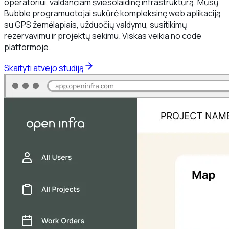
operatoriui, valdančiam šviesolaidinę infrastruktūrą. Mūsų
Bubble programuotojai sukūrė kompleksinę web aplikaciją
su GPS žemėlapiais, užduočių valdymu, susitikimų
rezervavimu ir projektų sekimu. Viskas veikia no code
platformoje.
Skaityti atvejo studiją