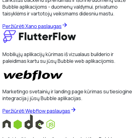
Lankstus backend sprendimas ir išorinė duomenų bazė
Bubble aplikacijoms - duomenų valdymui, privatumo
taisyklėms ir vartotojų veiksmams didesniu mastu.
Peržiūrėti Xano paslaugas
Mobiliųjų aplikacijų kūrimas iš vizualaus builderio ir
paleidimas kartu su jūsų Bubble web aplikacijomis.
Marketingo svetainių ir landing page kūrimas su tiesiogine
integracija į jūsų Bubble aplikacijas.
Peržiūrėti Webflow paslaugas